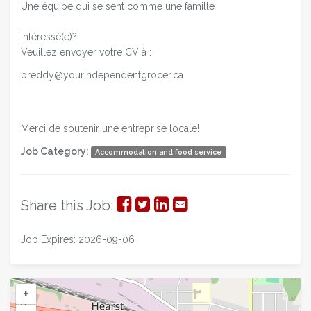
Une équipe qui se sent comme une famille
Intéressé(e)?
Veuillez envoyer votre CV à :
preddy@yourindependentgrocer.ca
Merci de soutenir une entreprise locale!
Job Category:
Accommodation and food service
Share
Share
Share
Share
Share this Job:
on
on
on
via
Job Expires: 2026-09-06
Facebook
Twitter
LinkedIn
Email
+