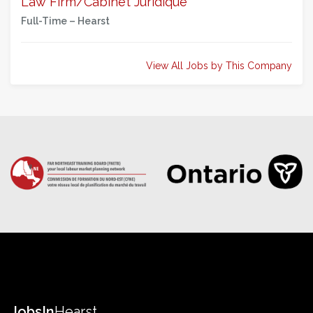
Law Firm/Cabinet Juridique
Full-Time –
Hearst
View All Jobs by This Company
Jobs
In
Hearst