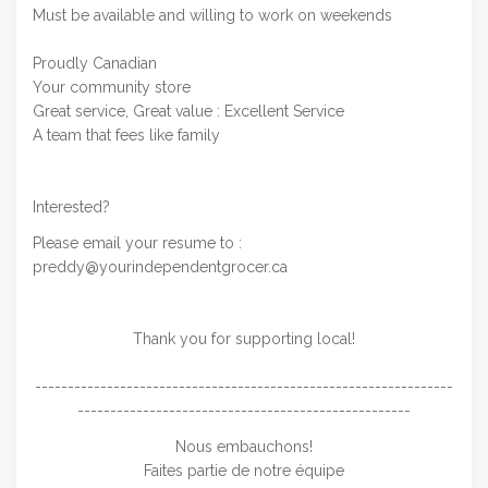
Must be available and willing to work on weekends
Proudly Canadian
Your community store
Great service, Great value : Excellent Service
A team that fees like family
Interested?
Please email your resume to :
preddy@yourindependentgrocer.ca
Thank you for supporting local!
----------------------------------------------------------------
---------------------------------------------------
Nous embauchons!
Faites partie de notre équipe