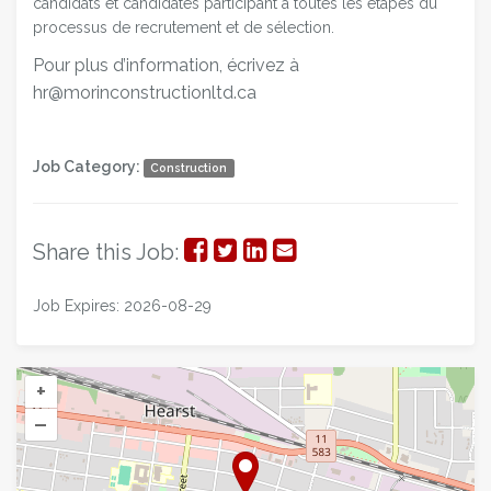
candidats et candidates participant à toutes les étapes du
processus de recrutement et de sélection.
Pour plus d’information, écrivez à
hr@morinconstructionltd.ca
Job Category:
Construction
Share
Share
Share
Share
Share this Job:
on
on
on
via
Job Expires: 2026-08-29
Facebook
Twitter
LinkedIn
Email
+
–