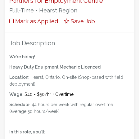
Partners for Employment Centre
Full-Time • Hearst Region
Mark as Applied
Save Job
Job Description
We’re hiring!
Heavy Duty Equipment Mechanic Licenced
Location
: Hearst, Ontario. On-site (Shop-based with field
deployment)
Wage
:
$40 - $50/hr + Overtime
Schedule
: 44 hours per week with regular overtime
(average 50 hours/week)
In this role, you’ll: